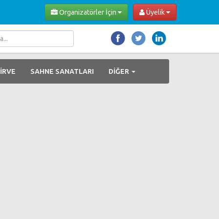
Organizatörler İçin
Üyelik
İRVE
SAHNE SANATLARI
DİĞER