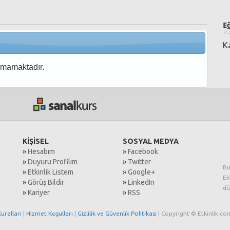
E
K
nmamaktadır.
KİŞİSEL
SOSYAL MEDYA
»
Hesabım
»
Facebook
»
Duyuru Profilim
»
Twitter
Bu
»
Etkinlik Listem
»
Google+
Ek
»
Görüş Bildir
»
LinkedIn
dü
»
Kariyer
»
RSS
uralları
|
Hizmet Koşulları
|
Gizlilik ve Güvenlik Politikası
| Copyright © Etkinlik.com