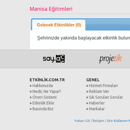
Manisa Eğitimleri
Gelecek Etkinlikler (0)
Şehrinizde yakında başlayacak etkinlik bulu
ETKİNLİK.COM.TR
GENEL
»
Hakkımızda
»
Hizmet Firmaları
»
Nedir, Ne Yapar?
»
Reklam Ver
»
Öneri Sistemi
»
Sık Sorulan Sorular
»
Etkinlik Ekle
»
Haberler
»
Basında Biz
»
Markalar
Yukarı Git
|
İletişim
|
Site Kullanım K