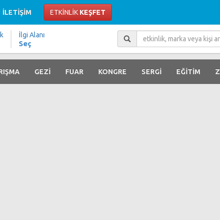
İLETİŞİM
ETKİNLİK
KEŞFET
ik
İlgi Alanı
Seç
RIŞMA
GEZİ
FUAR
KONGRE
SERGİ
EĞİTİM
Z