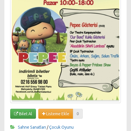
Bilet Al
Listeme Ekle
0
Sahne Sanatları
/
Çocuk Oyunu