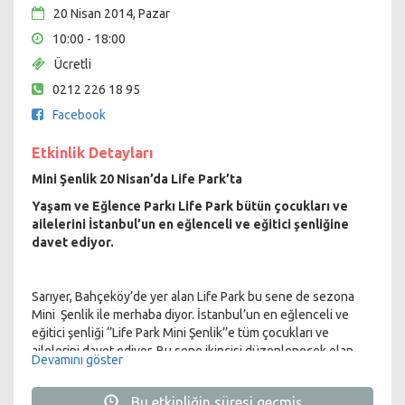
20 Nisan 2014, Pazar
10:00 - 18:00
Ücretli
0212 226 18 95
Facebook
Etkinlik Detayları
Mini Şenlik 20 Nisan’da Life Park’ta
Yaşam ve Eğlence Parkı Life Park bütün çocukları ve
ailelerini İstanbul’un en eğlenceli ve eğitici şenliğine
davet ediyor.
Sarıyer, Bahçeköy’de yer alan Life Park bu sene de sezona
Mini Şenlik ile merhaba diyor. İstanbul’un en eğlenceli ve
eğitici şenliği ‘’Life Park Mini Şenlik’’e tüm çocukları ve
ailelerini davet ediyor. Bu sene ikincisi düzenlenecek olan
Devamını göster
Mini Şenlik’te oyun alanları, animasyonlar, jonglörler, tahta
bacaklar, şişme oyuncaklar, mini yemek tezgahları ve
Bu etkinliğin süresi geçmiş