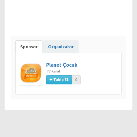
Pepee - Saat 15:00
Ayrıntılı bilgi için 0212 226 18 95 numaralı telefonu
arayabilirsiniz.
Bilet satın almak için:
http://www.biletix.com/etkinlik/RKMNS/ISTANBUL/tr
Sponsor
Organizatör
Life Park ile ilgili ayrıntılı bilgi almak ve ulaşım:
http://www.lifepark.com.tr/iletisim/
Planet Çocuk
TV Kanalı
Takip Et
0