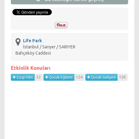
atölyeler gib i pek çok farklı aktivite çocukların eğlenerek
öğrenmesi amaçlanılarak tasarlandı.
20 Nisan Pazar günü sabah saat 11:00’de başlayacak şenlikte
Pınar Çocuk Tiyatrosu’nun Alaaddin’in Sihirli Lambası oyunu,
BP Çocuk Tiyatrosu’ndan ‘’Önüm, Arkam, Sağım, Solum
Life Park
Trafik’’ tiyatro oyunu, Beyza ile Pepper Frizbee Show,
İstanbul / Sarıyer / SARIYER
Gürcistan’dan Kukla Tiyatrosu ‘’Our Theatre’’ ve TRT
Bahçeköy Caddesi
Çocuk’un sevilen çizgi dizisi Pepee Gösterisi yer alacak.
Şenlik akşam saat 18:00’a kadar devam edecek.
Etkinlik Konuları
Çizgi Film
32
Çocuk Eğitimi
124
Çocuk Gelişimi
120
Baharın, bayramın ve temiz havanın tadını çıkarmak
isteyenlerin kaçırmaması gereken Mini Şenlik’te daha pek çok
süpriz çocukları bekliyor olacak.
Life Park Mini Şenlik Programı
Kapı Açılış - Saat 10.00
Ana Sahne Gösterileri - Saat 11:00 - 18:00