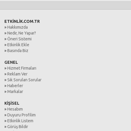
ETKİNLİK.COM.TR
»
Hakkımızda
»
Nedir, Ne Yapar?
»
Öneri Sistemi
»
Etkinlik Ekle
»
Basında Biz
GENEL
»
Hizmet Firmaları
»
Reklam Ver
»
Sık Sorulan Sorular
»
Haberler
»
Markalar
KİŞİSEL
»
Hesabım
»
Duyuru Profilim
»
Etkinlik Listem
»
Görüş Bildir