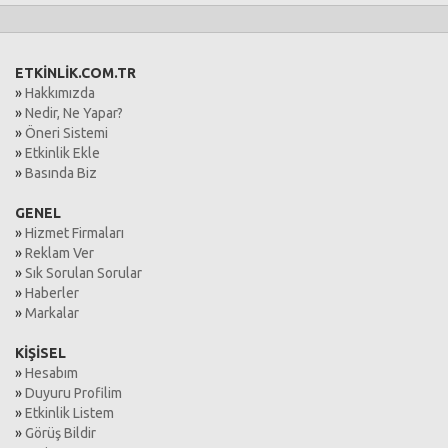
ETKİNLİK.COM.TR
»
Hakkımızda
»
Nedir, Ne Yapar?
»
Öneri Sistemi
»
Etkinlik Ekle
»
Basında Biz
GENEL
»
Hizmet Firmaları
»
Reklam Ver
»
Sık Sorulan Sorular
»
Haberler
»
Markalar
KİŞİSEL
»
Hesabım
»
Duyuru Profilim
»
Etkinlik Listem
»
Görüş Bildir