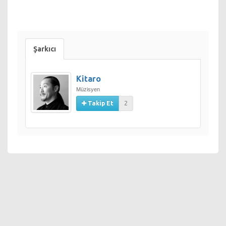
Şarkıcı
Kitaro
Müzisyen
Takip Et
2