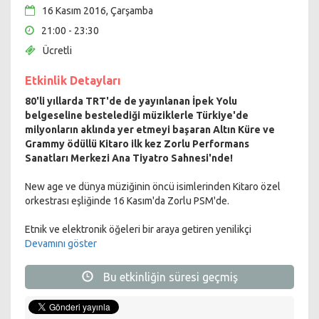
16 Kasım 2016, Çarşamba
21:00 - 23:30
Ücretli
Etkinlik Detayları
80'li yıllarda TRT'de de yayınlanan İpek Yolu
belgeseline bestelediği müziklerle Türkiye'de
milyonların aklında yer etmeyi başaran Altın Küre ve
Grammy ödüllü Kitaro ilk kez Zorlu Performans
Sanatları Merkezi Ana Tiyatro Sahnesi'nde!
New age ve dünya müziğinin öncü isimlerinden Kitaro özel
orkestrası eşliğinde 16 Kasım'da Zorlu PSM'de.
Etnik ve elektronik öğeleri bir araya getiren yenilikçi
müziğiyle dünyanın dört bir yanında dinleyenleri derin ve
Devamını göster
ruhani yolculuklara çıkaracan efsanevi müzisyen Kitaro, uzun
süre akıllardan çıkmayacak bir konser için bu özel akşamda
Bu etkinliğin süresi geçmiş
Zorlu PSM sahnesine konuk olacak.
Piu Entertainment tarafından organize edilen bu özel