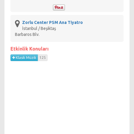
gecede, 30 yılı aşkın kariyeri boyunca müziğiyle milyonları
peşinden sürükleyen Kitaro’ya özel bir orkestra eşlik edecek.
Zorlu Center PSM Ana Tiyatro
İstanbul / Beşiktaş
Barbaros Blv.
Etkinlik Konuları
Klasik Müzik
125