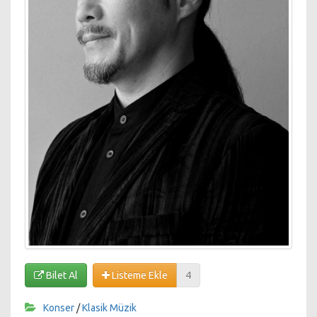
Bilet Al
Listeme Ekle
4
Konser
/
Klasik Müzik