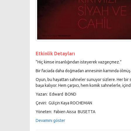
Etkinlik Detayları
“Hiç kimse insanlığından isteyerek vazgeçmez.”
Bir faciada daha doğmadan annesinin karnında ölmüş bi
Oyun, bu hayattan sahneler sunuyor sizlere. Her bir 
başa kalıyor. Hem çarpıcı, hem komik sahnelerle, içind
Yazan: Edward BOND
Çeviri: Gülçin Kaya ROCHEMAN
Yöneten: Fabien Aissa BUSETTA
Dramaturg: Frédérique PLAIN
Devamını göster
Oyuncular: Laçin CEYLAN, Fatih DOKGÖZ, Fehmi K