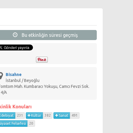
Bu etkinliğin süresi geçmiş
Bisahne
İstanbul / Beyoğlu
Tomtom Mah. Kumbaracı Yokuşu, Camcı Fevzi Sok.
34/A
kinlik Konuları
Edebiyat
231
Kültür
382
Sanat
491
iyaset Felsefesi
20