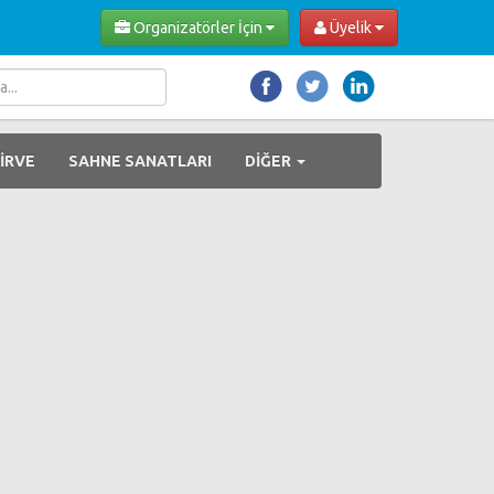
Organizatörler İçin
Üyelik
İRVE
SAHNE SANATLARI
DİĞER