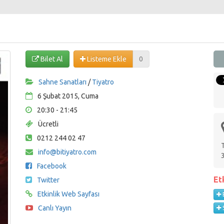
Bilet Al
Listeme Ekle
0
Sahne Sanatları
/
Tiyatro
6 Şubat 2015, Cuma
20:30 - 21:45
Ücretli
0212 244 02 47
info@bitiyatro.com
Facebook
Et
Twitter
Etkinlik Web Sayfası
Canlı Yayın
S