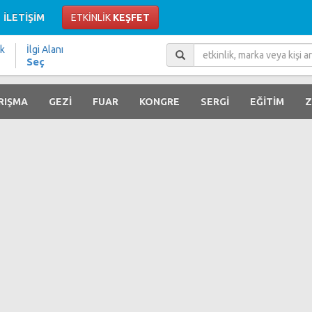
İLETİŞİM
ETKİNLİK
KEŞFET
ik
İlgi Alanı
Seç
RIŞMA
GEZİ
FUAR
KONGRE
SERGİ
EĞİTİM
Z