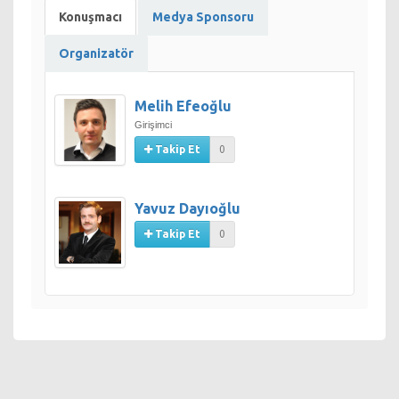
Konuşmacı
Medya Sponsoru
Organizatör
Melih Efeoğlu
Girişimci
Takip Et
0
Yavuz Dayıoğlu
Takip Et
0