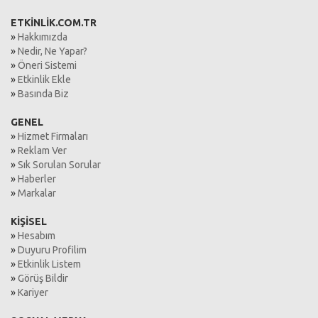
ETKİNLİK.COM.TR
»
Hakkımızda
»
Nedir, Ne Yapar?
»
Öneri Sistemi
»
Etkinlik Ekle
»
Basında Biz
GENEL
»
Hizmet Firmaları
»
Reklam Ver
»
Sık Sorulan Sorular
»
Haberler
»
Markalar
KİŞİSEL
»
Hesabım
»
Duyuru Profilim
»
Etkinlik Listem
»
Görüş Bildir
»
Kariyer