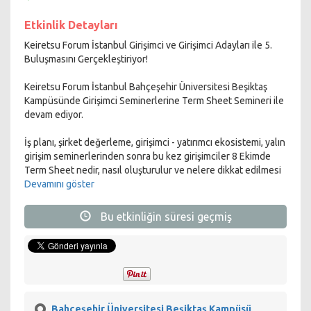
Etkinlik Detayları
Keiretsu Forum İstanbul Girişimci ve Girişimci Adayları ile 5.
Buluşmasını Gerçekleştiriyor!
Keiretsu Forum İstanbul Bahçeşehir Üniversitesi Beşiktaş
Kampüsünde Girişimci Seminerlerine Term Sheet Semineri ile
devam ediyor.
İş planı, şirket değerleme, girişimci - yatırımcı ekosistemi, yalın
girişim seminerlerinden sonra bu kez girişimciler 8 Ekimde
Term Sheet nedir, nasıl oluşturulur ve nelere dikkat edilmesi
gerektiği hakkında bilgilendirilecekler.
Devamını göster
Bu etkinliğin süresi geçmiş
Daha detaylı bilgi almak için etkinlik görseli inceleyebilir,
dilerseniz etkinliğe
ücretsiz kaydınızı
melih.efeoglu@keiretsuforum.com.tr
adresine isim, soyisim,
telefon, mail ve meslek bilgilerinizi göndererek
yaptırabilirsiniz.
Bahçeşehir Üniversitesi Beşiktaş Kampüsü