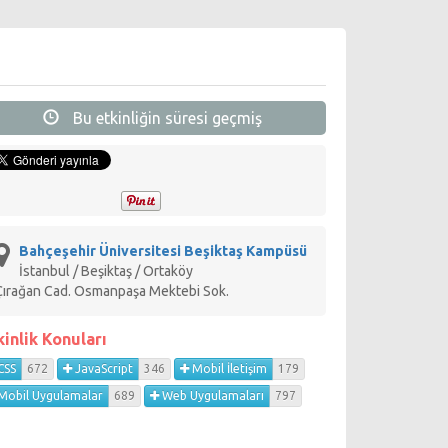
Bu etkinliğin süresi geçmiş
Bahçeşehir Üniversitesi Beşiktaş Kampüsü
İstanbul / Beşiktaş / Ortaköy
Çırağan Cad. Osmanpaşa Mektebi Sok.
kinlik Konuları
CSS
672
JavaScript
346
Mobil İletişim
179
Mobil Uygulamalar
689
Web Uygulamaları
797