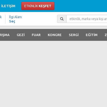
İLETİŞİM
ETKİNLİK
KEŞFET
ik
İlgi Alanı
Seç
RIŞMA
GEZİ
FUAR
KONGRE
SERGİ
EĞİTİM
Z