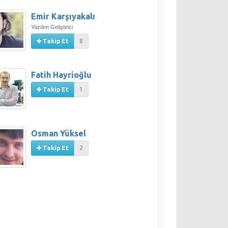
Emir Karşıyakalı
Yazılım Geliştirici
Takip Et
8
Fatih Hayrioğlu
Takip Et
1
Osman Yüksel
Takip Et
2