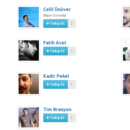
Celil Ünüver
Bilişim Güvenliği
Takip Et
2
Fatih Acet
Takip Et
1
Kadir Pekel
Takip Et
1
Tim Branyen
Takip Et
1