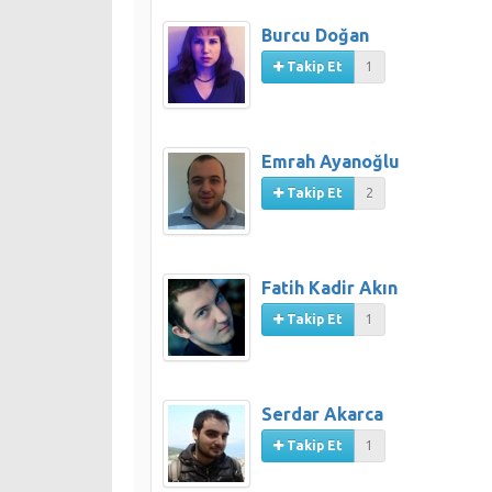
Burcu Doğan
Takip Et
1
Emrah Ayanoğlu
Takip Et
2
Fatih Kadir Akın
Takip Et
1
Serdar Akarca
Takip Et
1