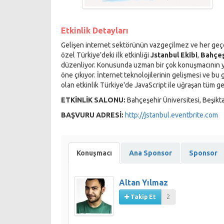
Etkinlik Detayları
Gelişen internet sektörünün vazgeçilmez ve her geçen
özel Türkiye’deki ilk etkinliği
Jstanbul Ekibi
,
Bahçeş
düzenliyor. Konusunda uzman bir çok konuşmacının yer 
öne çıkıyor. İnternet teknolojilerinin gelişmesi ve b
olan etkinlik Türkiye'de JavaScript ile uğraşan tüm gel
ETKİNLİK SALONU:
Bahçeşehir Üniversitesi, Beşikt
BAŞVURU ADRESİ:
http://jstanbul.eventbrite.com
Konuşmacı
Ana Sponsor
Sponsor
Altan Yılmaz
Takip Et
2