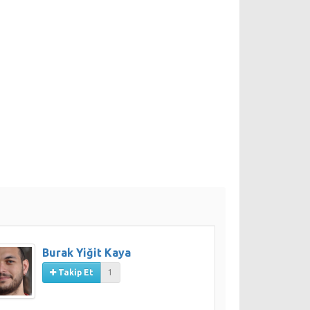
Burak Yiğit Kaya
Takip Et
1