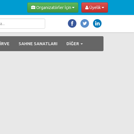
Organizatörler İçin
Üyelik
İRVE
SAHNE SANATLARI
DİĞER