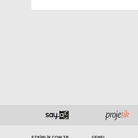
ETKİNLİK.COM.TR
GENEL