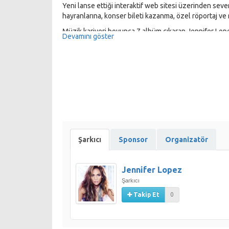
Yeni lanse ettiği interaktif web sitesi üzerinden sev
hayranlarına, konser bileti kazanma, özel röportaj ve
Müzik kariyeri boyunca 7 albüm çıkaran Jennifer Lopez
Devamını göster
çapında 55 milyona ulaştı.
2001 yılında rol aldığı ve Amerika’da en çok izlenen 
popstar, aynı yıl “J. Lo” albümüyle Billboard Top 200 li
Şarkıcı
Sponsor
Organizatör
Jennifer Lopez
Şarkıcı
Takip Et
0