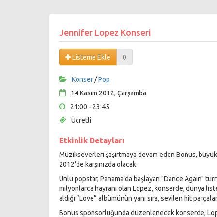
Jennifer Lopez Konseri
Listeme Ekle
0
Konser
/
Pop
14 Kasım 2012, Çarşamba
21:00 - 23:45
Ücretli
Etkinlik Detayları
Müzikseverleri şaşırtmaya devam eden Bonus, büyük s
2012'de karşınızda olacak.
Ünlü popstar, Panama’da başlayan "Dance Again" turn
milyonlarca hayranı olan Lopez, konserde, dünya liste
aldığı “Love” albümünün yanı sıra, sevilen hit parçala
Bonus sponsorluğunda düzenlenecek konserde, Lopez