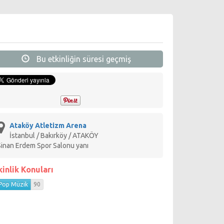
Bu etkinliğin süresi geçmiş
Ataköy Atletizm Arena
İstanbul / Bakırköy / ATAKÖY
Sinan Erdem Spor Salonu yanı
kinlik Konuları
Pop Müzik
90