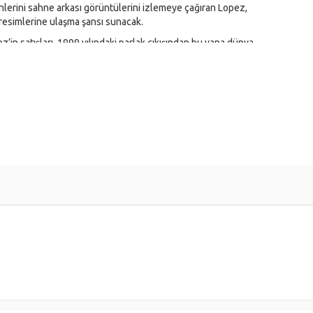
enlerini sahne arkası görüntülerini izlemeye çağıran Lopez,
 resimlerine ulaşma şansı sunacak.
’in satışları, 1999 yılındaki parlak çıkışından bu yana dünya
film olan “The Wedding Planner” ile büyük bir başarı elde eden
stesinde ilk sıraya yerleşmişti.