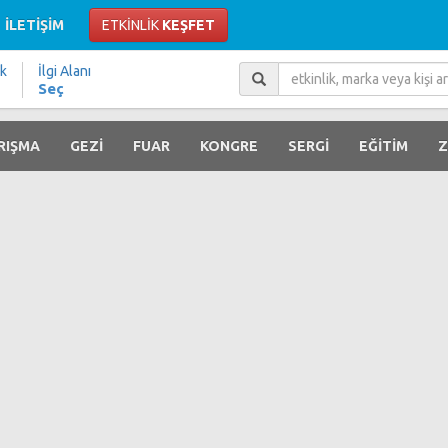
İLETİŞİM
ETKİNLİK
KEŞFET
ik
İlgi Alanı
Seç
RIŞMA
GEZİ
FUAR
KONGRE
SERGİ
EĞİTİM
Z