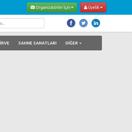
Organizatörler İçin
Üyelik
İRVE
SAHNE SANATLARI
DİĞER