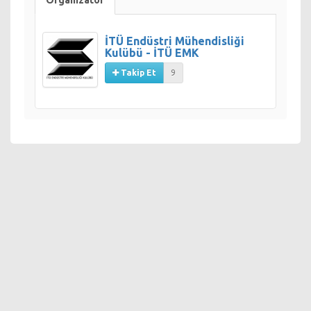
Organizatör
İTÜ Endüstri Mühendisliği
Kulübü - İTÜ EMK
Takip Et
9