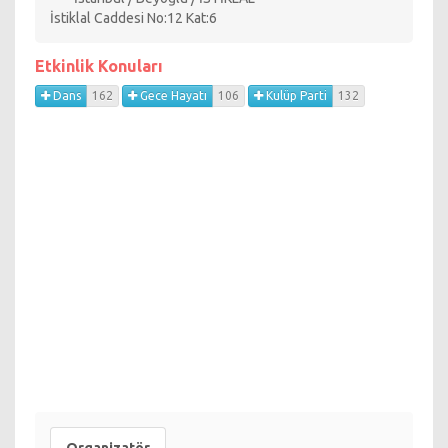
İstiklal Caddesi No:12 Kat:6
Etkinlik Konuları
Dans
162
Gece Hayatı
106
Kulüp Parti
132