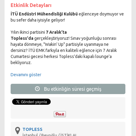
Etkinlik Detayları
İTÜ Endüstri Mühendisliği Kulübü
eğlenceye doymuyor ve
bu sefer daha iyisiyle geliyor!
Yılın ikinci partisini
7 Aralık'ta
Topless'da
gerçekleştiriyoruz! Sınav yoğunluğu sonrası
hayata dönmeye, "Wakin' Up" partisiyle uyanmaya ne
dersiniz? İTÜ EMK farkıyla en kaliteli eğlence için 7 Aralık
Cumartesi gecesi herkesi Topless'daki kapalı lounge'a
bekliyoruz.
Kapı açılışı: 21.30
Devamını göster
Giriş + 1 Bira: 20 TL
Kapıda: 25 TL
Bu etkinliğin süresi geçmiş
Ayrıntılı bilgi ve biletler için:
* Etkinlikte 18 yaş sınırı vardır.
** Girişlerde bay/bayan dengesi gözetilecektir.
*** Organizasyon uygun görmediği kişileri bilet ücretini iade
ederek geri çevirme hakkına ve her türlü yetkiye sahiptir.
TOPLESS
İstanbul / Beyoğlu / İSTİKLAL