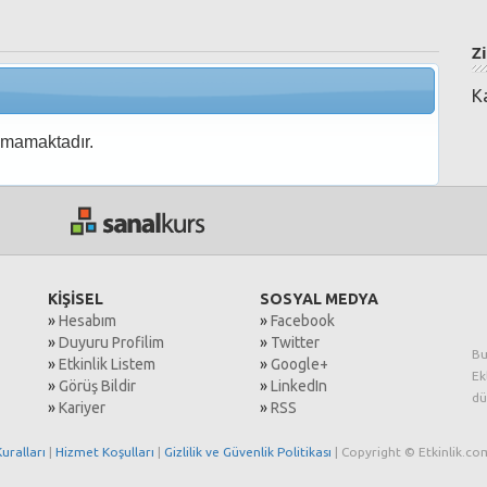
Z
K
nmamaktadır.
KİŞİSEL
SOSYAL MEDYA
»
Hesabım
»
Facebook
»
Duyuru Profilim
»
Twitter
Bu
»
Etkinlik Listem
»
Google+
Ek
»
Görüş Bildir
»
LinkedIn
dü
»
Kariyer
»
RSS
uralları
|
Hizmet Koşulları
|
Gizlilik ve Güvenlik Politikası
| Copyright © Etkinlik.com