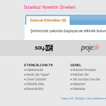
İstanbul Yönetim Zirveleri
Gelecek Etkinlikler (0)
Şehrinizde yakında başlayacak etkinlik bulu
ETKİNLİK.COM.TR
GENEL
»
Hakkımızda
»
Hizmet Firmaları
»
Nedir, Ne Yapar?
»
Reklam Ver
»
Öneri Sistemi
»
Sık Sorulan Sorular
»
Etkinlik Ekle
»
Haberler
»
Basında Biz
»
Markalar
Yukarı Git
|
İletişim
|
Site Kullanım K