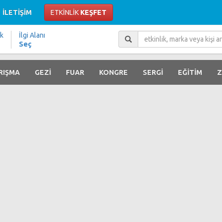
İLETİŞİM
ETKİNLİK
KEŞFET
ik
İlgi Alanı
Seç
RIŞMA
GEZİ
FUAR
KONGRE
SERGİ
EĞİTİM
Z