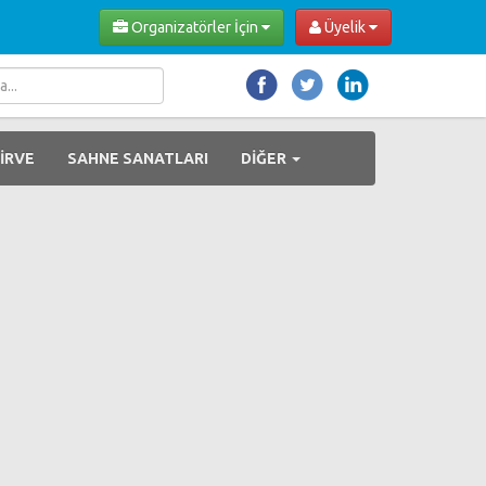
Organizatörler İçin
Üyelik
İRVE
SAHNE SANATLARI
DİĞER