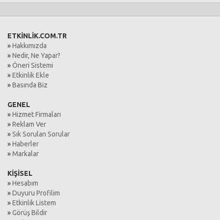
ETKİNLİK.COM.TR
»
Hakkımızda
»
Nedir, Ne Yapar?
»
Öneri Sistemi
»
Etkinlik Ekle
»
Basında Biz
GENEL
»
Hizmet Firmaları
»
Reklam Ver
»
Sık Sorulan Sorular
»
Haberler
»
Markalar
KİŞİSEL
»
Hesabım
»
Duyuru Profilim
»
Etkinlik Listem
»
Görüş Bildir