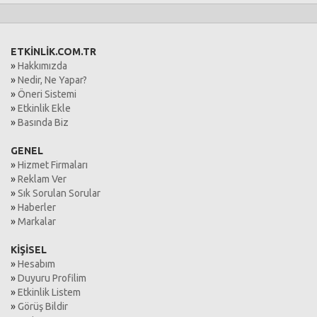
ETKİNLİK.COM.TR
»
Hakkımızda
»
Nedir, Ne Yapar?
»
Öneri Sistemi
»
Etkinlik Ekle
»
Basında Biz
GENEL
»
Hizmet Firmaları
»
Reklam Ver
»
Sık Sorulan Sorular
»
Haberler
»
Markalar
KİŞİSEL
»
Hesabım
»
Duyuru Profilim
»
Etkinlik Listem
»
Görüş Bildir