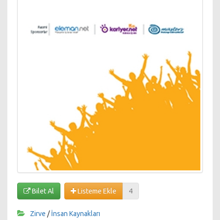
Bilet Al
Listeme Ekle
4
Zirve
/
İnsan Kaynakları