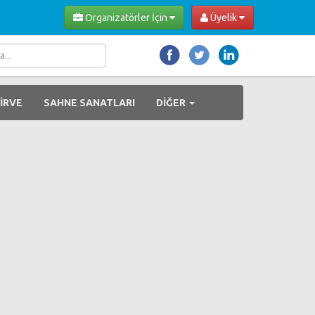
Organizatörler İçin
Üyelik
İRVE
SAHNE SANATLARI
DİĞER