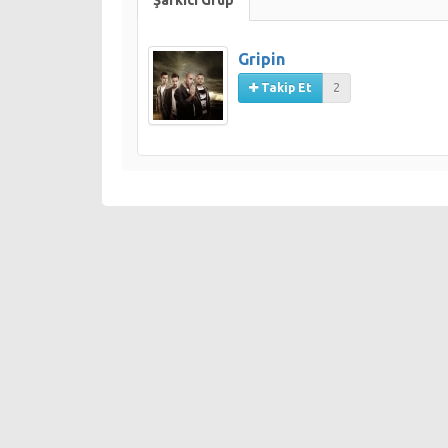
Gripin
Takip Et
2