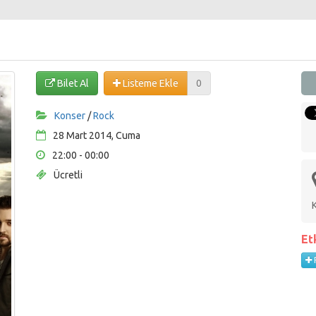
Bilet Al
Listeme Ekle
0
Konser
/
Rock
28 Mart 2014, Cuma
22:00 - 00:00
Ücretli
Et