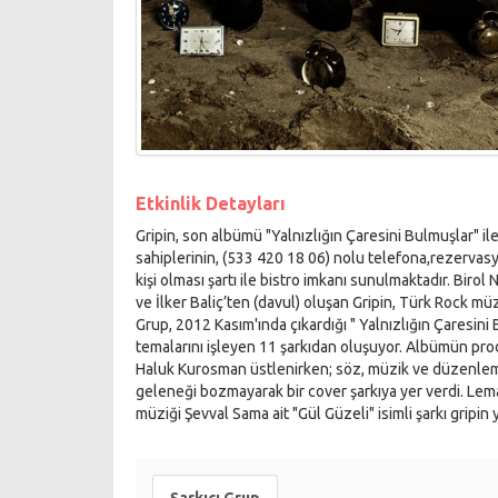
Etkinlik Detayları
Gripin, son albümü "Yalnızlığın Çaresini Bulmuşlar" il
sahiplerinin, (533 420 18 06) nolu telefona,rezervasy
kişi olması şartı ile bistro imkanı sunulmaktadır. Birol
ve İlker Baliç’ten (davul) oluşan Gripin, Türk Rock müz
Grup, 2012 Kasım'ında çıkardığı " Yalnızlığın Çaresini
temalarını işleyen 11 şarkıdan oluşuyor. Albümün pr
Haluk Kurosman üstlenirken; söz, müzik ve düzenleme
geleneği bozmayarak bir cover şarkıya yer verdi. Lema
müziği Şevval Sama ait "Gül Güzeli" isimli şarkı grip
Şarkıcı Grup