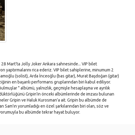
e 28 Mart'ta Jolly Joker Ankara sahnesinde... VIP bilet
on yaptırmalarını rica ederiz. VIP bilet sahiplerine, minumum 2
 Namoğlu (solist), Arda İnceoğlu (bas gitar), Murat Başdoğan (gitar)
iğinin en başarılı performans gruplarından biri kabul ediliyor.
 Bulmuşlar " albümü, yalnızlık, geçmişle hesaplaşma ve ayrılık
odüktörlüğünü Gripin'in önceki albümlerinde de imzası bulunan
ler Gripin ve Haluk Kurosman'a ait. Gripin bu albümde de
n Sam'ın yorumladığı en özel şarkılarından biri olan, söz ve
in yorumuyla bu albümde tekrar hayat buluyor.