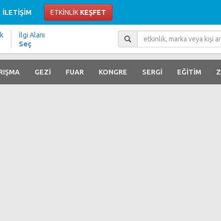
İLETİŞİM
ETKİNLİK
KEŞFET
ik
İlgi Alanı
Seç
RIŞMA
GEZİ
FUAR
KONGRE
SERGİ
EĞİTİM
Z