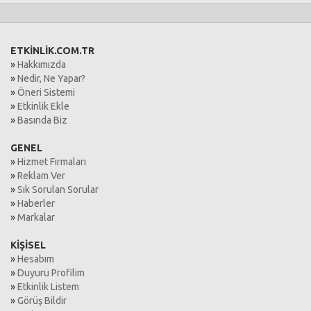
ETKİNLİK.COM.TR
»
Hakkımızda
»
Nedir, Ne Yapar?
»
Öneri Sistemi
»
Etkinlik Ekle
»
Basında Biz
GENEL
»
Hizmet Firmaları
»
Reklam Ver
»
Sık Sorulan Sorular
»
Haberler
»
Markalar
KİŞİSEL
»
Hesabım
»
Duyuru Profilim
»
Etkinlik Listem
»
Görüş Bildir