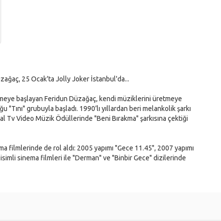
zağaç, 25 Ocak'ta Jolly Joker İstanbul'da...
ylemeye başlayan Feridun Düzağaç, kendi müziklerini üretmeye
u "Tını" grubuyla başladı. 1990’lı yıllardan beri melankolik şarkı
al Tv Video Müzik Ödüllerinde "Beni Bırakma" şarkısına çektiği
a filmlerinde de rol aldı: 2005 yapımı "Gece 11.45", 2007 yapımı
simli sinema filmleri ile "Derman" ve "Binbir Gece" dizilerinde
IYE/tr