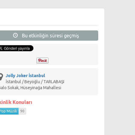
Bu etkinliğin süresi geçmiş
Jolly Joker İstanbul
İstanbul / Beyoğlu / TARLABAŞI
Balo Sokak, Hüseyinağa Mahallesi
kinlik Konuları
Pop Müzik
90