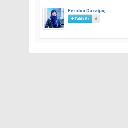
Feridun Düzağaç
Takip Et
6