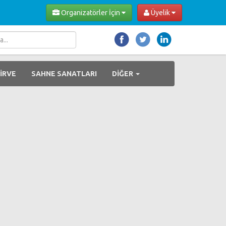
Organizatörler İçin
Üyelik
İRVE
SAHNE SANATLARI
DİĞER