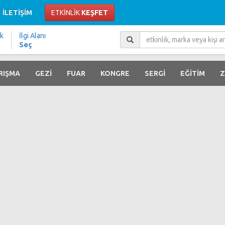
İLETİŞİM
ETKİNLİK
KEŞFET
ik
İlgi Alanı
Seç
RIŞMA
GEZİ
FUAR
KONGRE
SERGİ
EĞİTİM
Z