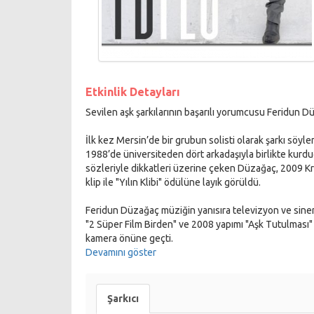
Etkinlik Detayları
Sevilen aşk şarkılarının başarılı yorumcusu Feridun Dü
İlk kez Mersin’de bir grubun solisti olarak şarkı sö
1988’de üniversiteden dört arkadaşıyla birlikte kurduğ
sözleriyle dikkatleri üzerine çeken Düzağaç, 2009 Kr
klip ile "Yılın Klibi" ödülüne layık görüldü.
Feridun Düzağaç müziğin yanısıra televizyon ve sinem
"2 Süper Film Birden" ve 2008 yapımı "Aşk Tutulması" i
kamera önüne geçti.
Devamını göster
Bilet al:
http://www.biletix.com/biletsec/RJR16/TURK
Şarkıcı