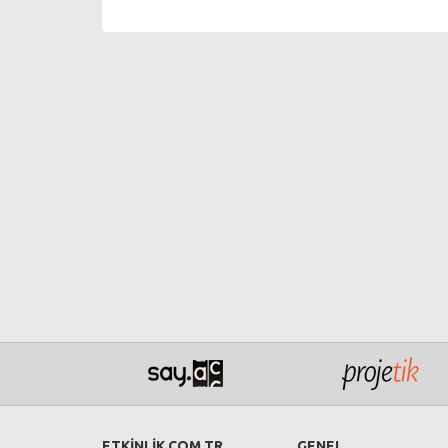
ETKİNLİK.COM.TR
GENEL