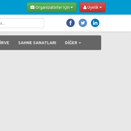
Organizatörler İçin
Üyelik
İRVE
SAHNE SANATLARI
DİĞER