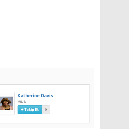
Katherine Davis
Müzik
Takip Et
0