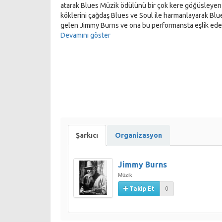
atarak Blues Müzik ödülünü bir çok kere göğüsleyen g
köklerini çağdaş Blues ve Soul ile harmanlayarak Blu
gelen Jimmy Burns ve ona bu performansta eşlik edec
geleneğiyle birleştirerek kendine özgü güçlü ve kalıc
Devamını göster
Blues Festival 24 ile Birlikte Hayata etkinlik programı
Şarkıcı
Organizasyon
Jimmy Burns
Müzik
Takip Et
0