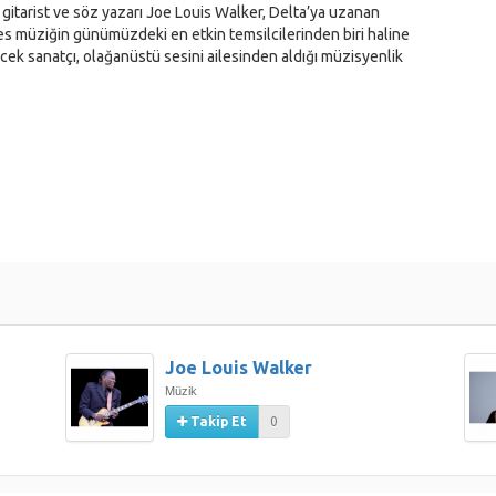
itarist ve söz yazarı Joe Louis Walker, Delta’ya uzanan
es müziğin günümüzdeki en etkin temsilcilerinden biri haline
ek sanatçı, olağanüstü sesini ailesinden aldığı müzisyenlik
ı tarz yaratan Katherine Davis olacak.
 aşağıdadır.
Joe Louis Walker
Müzik
Takip Et
0