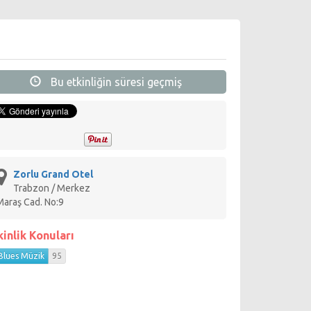
Bu etkinliğin süresi geçmiş
Zorlu Grand Otel
Trabzon / Merkez
Maraş Cad. No:9
kinlik Konuları
Blues Müzik
95