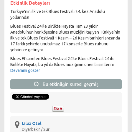
Etkinlik Detayları
Türkiye’nin ilk ve tek Blues festivali 24. kez Anadolu
yollarında!
Blues Festival 24 ile Birlikte Hayata Tam 23 yıldır
Anadolu’nun her köşesine Blues müziğini taşıyan Türkiye’nin
ilk ve tek Blues Festivali 1 Kasım – 26 Kasım tarihleri arasında
17 farklı şehirde unutulmaz 17 konserle Blues ruhunu
şehrinize getiriyor.
Blues Efsaneleri Blues Festival 24’te Blues Festival 24 ile
Birlikte Hayata, bu yıl da Blues müziğinin önemli isimlerini
ağırlamaya devam ediyor. Festival sahnesine bu sene
Devamını göster
60’lardan bu yana sayısız Blues, Gospel ve R&B albümüne
imza atarak Blues Müzik ödülünü bir çok kere göğüsleyen
Bu etkinliğin süresi geçmiş
gitarist ve söz yazarı Joe Louis Walker, Delta’ya uzanan
köklerini çağdaş Blues ve Soul ile harmanlayarak Blues
müziğin günümüzdeki en etkin temsilcilerinden biri haline
gelen Jimmy Burns ve ona bu performansta eşlik edecek
sanatçı, olağanüstü sesini ailesinden aldığı müzisyenlik
geleneğiyle birleştirerek kendine özgü güçlü ve kalıcı tarz
yaratan Katherine Davis olacak.
Liluz Otel
Diyarbakır / Sur