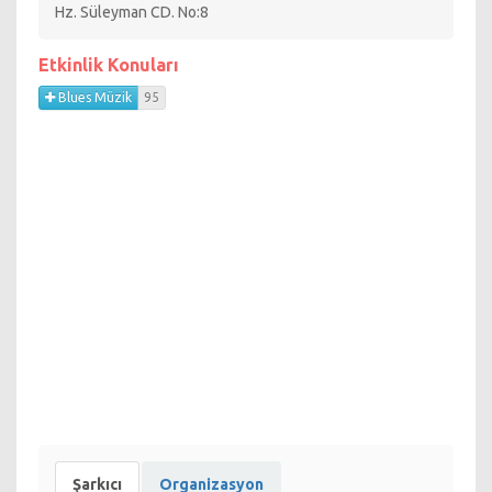
Blues Festival 24 ile Birlikte Hayata etkinlik programı
Hz. Süleyman CD. No:8
aşağıdadır.
Etkinlik Konuları
Blues Müzik
95
Şarkıcı
Organizasyon