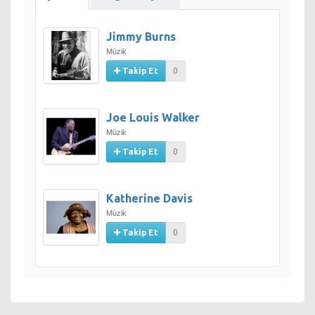
Jimmy Burns
Müzik
Takip Et
0
Joe Louis Walker
Müzik
Takip Et
0
Katherine Davis
Müzik
Takip Et
0