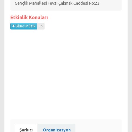
Blues Festival 24 ile Birlikte Hayata etkinlik programı
Gençlik Mahallesi Fevzi Çakmak Caddesi No:22
aşağıdadır.
Etkinlik Konuları
Blues Müzik
95
Şarkıcı
Organizasyon