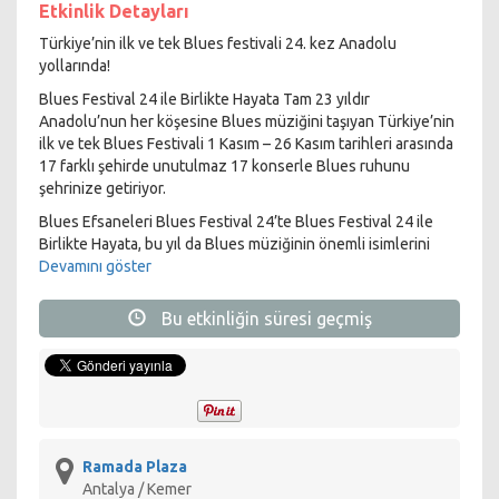
Etkinlik Detayları
Türkiye’nin ilk ve tek Blues festivali 24. kez Anadolu
yollarında!
Blues Festival 24 ile Birlikte Hayata Tam 23 yıldır
Anadolu’nun her köşesine Blues müziğini taşıyan Türkiye’nin
ilk ve tek Blues Festivali 1 Kasım – 26 Kasım tarihleri arasında
17 farklı şehirde unutulmaz 17 konserle Blues ruhunu
şehrinize getiriyor.
Blues Efsaneleri Blues Festival 24’te Blues Festival 24 ile
Birlikte Hayata, bu yıl da Blues müziğinin önemli isimlerini
ağırlamaya devam ediyor. Festival sahnesine bu sene
Devamını göster
60’lardan bu yana sayısız Blues, Gospel ve R&B albümüne
imza atarak Blues Müzik ödülünü bir çok kere göğüsleyen
Bu etkinliğin süresi geçmiş
gitarist ve söz yazarı Joe Louis Walker, Delta’ya uzanan
köklerini çağdaş Blues ve Soul ile harmanlayarak Blues
müziğin günümüzdeki en etkin temsilcilerinden biri haline
gelen Jimmy Burns ve ona bu performansta eşlik edecek
sanatçı, olağanüstü sesini ailesinden aldığı müzisyenlik
geleneğiyle birleştirerek kendine özgü güçlü ve kalıcı tarz
yaratan Katherine Davis olacak.
Ramada Plaza
Antalya / Kemer