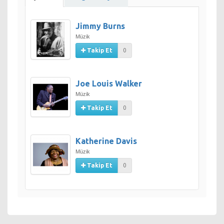
Jimmy Burns
Müzik
Takip Et
0
Joe Louis Walker
Müzik
Takip Et
0
Katherine Davis
Müzik
Takip Et
0