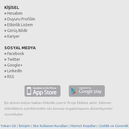
KİŞİSEL
»
Hesabım
»
Duyuru Profilim
»
Etkinlik Listem
»
Görüş Bildir
»
Kariyer
SOSYAL MEDYA
»
Facebook
»
Twitter
»
Google+
»
LinkedIn
»
RSS
Bu sitenin bütün hakları Etkinlik.com.tr Proje Ekibine aittir. Eklenen
etkinliklerin içeriklerinden söz konusu organizasyonu düzenleyenler
sorumludur.
Yukarı Git
|
İletişim
|
Site Kullanım Kuralları
|
Hizmet Koşulları
|
Gizlilik ve Güvenlik