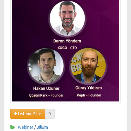
Listeme Ekle
0
Webiner
/
Bilişim