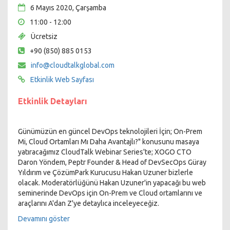
6 Mayıs 2020, Çarşamba
11:00 - 12:00
Ücretsiz
+90 (850) 885 0153
info@cloudtalkglobal.com
Etkinlik Web Sayfası
Etkinlik Detayları
Günümüzün en güncel DevOps teknolojileri İçin; On-Prem
Mi, Cloud Ortamları Mı Daha Avantajlı?" konusunu masaya
yatıracağımız CloudTalk Webinar Series'te; XOGO CTO
Daron Yöndem, Peptr Founder & Head of DevSecOps Güray
Yıldırım ve ÇözümPark Kurucusu Hakan Uzuner bizlerle
olacak. Moderatörlüğünü Hakan Uzuner'in yapacağı bu web
seminerinde DevOps için On-Prem ve Cloud ortamlarını ve
araçlarını A'dan Z'ye detaylıca inceleyeceğiz.
Sınırlı sayıda katılımcıya açık olacak ve interaktif olarak
Devamını göster
gerçekleşecek bu web seminerini kaçırmayın!