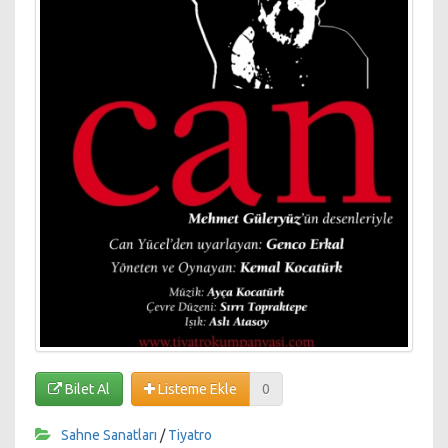
Bilet Al
Listeme Ekle
0
Sahne Sanatları
/
Tiyatro