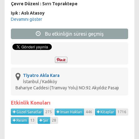
Çevre Düzeni : Sırrı Topraktepe
Işık : Aslı Atasoy
Devamını göster
“Canlıyız, canlı mı canlı
Bu etkinliğin süresi geçmiş
Ölüler yaşamadıkları için ölüler.
Yaşam adına ölenler
Kıyamete kadar yaşayanlar.”
5. Sezondur aralıksız süren ve bazen de yasaklanan “Can”
oyunu, Can Yücel’in 85. Doğum yılına ithafen başlamış bu
Tiyatro Akla Kara
sezon ise şairin 90. Doğum yılını kutluyor. Hayatın içinden bir
İstanbul / Kadıköy
an bile eksilmemiş, kendine bile sığmamış ve taşmış bir şairi
Bahariye Caddesi (Tramvay Yolu) NO:92 Akyıldız Pasajı
90. Doğum yılında kendi şiirlerinden uyarlanmış hayat
öyküsüyle anmaya ve yaşatmaya devam ediyor
“Tiyatro
Etkinlik Konuları
Kumpanyası”.
Can Yücel’in şiirlerinden Genco Erkal’ın
uyarladığı tek kişilik oyunu Kemal Kocatürk yönetiyor ve 5
Güzel Sanatlar
275
İnsan Hakları
446
Kitaplar
1716
sezondur oynuyor.
Can Yücel
şiirleri kadar muzip, sert, dik ve
Resim
13
Şiir
28
duyarlı, Türk resminin desen virtüözlerinden biri olarak kabul
edilen
Mehmet Güleryüz
’ün
“Can”
için hazırladığı video-
desenler de rol alıyor
Kemal Kocatürk
’le birlikte. Can