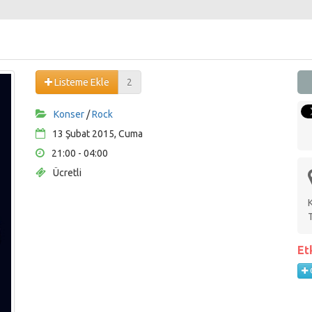
Listeme Ekle
2
Konser
/
Rock
13 Şubat 2015, Cuma
21:00 - 04:00
Ücretli
Et