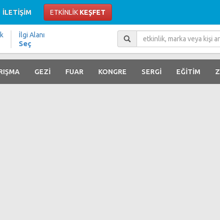
İLETİŞİM
ETKİNLİK
KEŞFET
ik
İlgi Alanı
Seç
RIŞMA
GEZİ
FUAR
KONGRE
SERGİ
EĞİTİM
Z