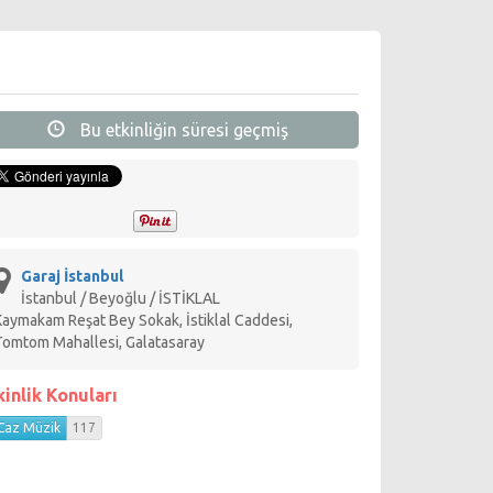
Bu etkinliğin süresi geçmiş
Garaj İstanbul
İstanbul / Beyoğlu / İSTİKLAL
Kaymakam Reşat Bey Sokak, İstiklal Caddesi,
Tomtom Mahallesi, Galatasaray
kinlik Konuları
Caz Müzik
117