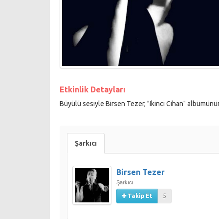
Etkinlik Detayları
Büyülü sesiyle Birsen Tezer, "Ikinci Cihan" albümünün
Şarkıcı
Birsen Tezer
Şarkıcı
Takip Et
5