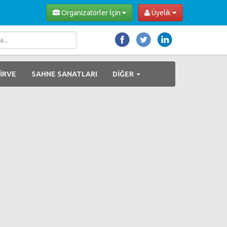
Organizatörler İçin
Üyelik
İRVE
SAHNE SANATLARI
DİĞER