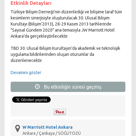
Etkinlik Detayları
Türkiye Bilişim Derneği’nin düzenlediği ve bilişime taraf tüm
kesimlerin sinerjisiyle oluşturulacak 30. Ulusal Bilişim
Kurultayı (Bilişim‘2013), 28-29 Kasım 2013 tarihlerinde
"Sayısal Gündem 2020" ana temasıyla JW Marriott Hotel
Ankara’da gerçekleştirilecektir.
TBD 30. Ulusal Bilişim Kurultayın’da akademik ve teknolojik
uygulama bildirilerinden oluşan oturumlar da
düzenlenecektir.
Akademik ve teknolojik uygulama konularındaki bildiriler 20
Devamını göster
dakika sunum, 5 dakika soru cevap biçiminde sözel olarak
sunulacak olup, bildiriler Türkçe ya da İngilizce olabilir.
Bu etkinliğin süresi geçmiş
İngilizce sunumlarda tercüme yapılmayacaktır. Bildiri
başvuruları çevrimiçi olarak
Çevrimiçi Makale Yönetimi
adresinden
yapılmaktadır.
Hakemler tarafından değerlendirilerek kabul edilecek
bildiriler konularına göre sınıflandırılarak
sunulacaktır. Sunulmayan bildiriler Kurultay Bildiriler
W Marriott Hotel Ankara
Kitabında basılmayacaktır. Bildirilerin
Örnek Bildiri Hazırlama
Ankara / Çankaya / SÖĞÜTÖZÜ