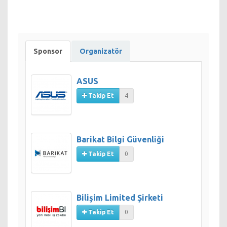
Yönetim Bilişim Sistemleri
Önemli Tarihler:
1.
Bildirilerin sisteme yüklenmesi için son gün:
25 Ekim 2013
2.
Hakem değerlendirmelerinin yazarlara geri bildirimi:
8
Sponsor
Organizatör
Kasım 2013
3.
Bildirilerin düzeltilmiş son halinin sisteme yüklenmesi için
son gün:
15 Kasım 2013
ASUS
Takip Et
4
Barikat Bilgi Güvenliği
Takip Et
0
Bilişim Limited Şirketi
Takip Et
0