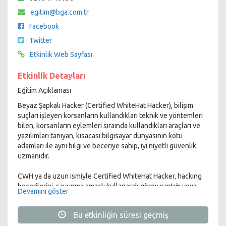
egitim@bga.com.tr
Facebook
Twitter
Etkinlik Web Sayfası
Etkinlik Detayları
Eğitim Açıklaması
Beyaz Şapkalı Hacker (Certified WhiteHat Hacker), bilişim
suçları işleyen korsanların kullandıkları teknik ve yöntemleri
bilen, korsanların eylemleri sıraında kullandıkları araçları ve
yazılımları tanıyan, kısacası bilgisayar dünyasının kötü
adamları ile aynı bilgi ve beceriye sahip, iyi niyetli güvenlik
uzmanıdır.
CWH ya da uzun ismiyle Certified WhiteHat Hacker, hacking
becerilerini, savunma amaçlı kullanarak görev yaptığı veya
Devamını göster
danışmanlığını yaptığı kurum / kuruluşların saldırıya
uğramasını engellemeye veya saldırıları en az zararla
Bu etkinliğin süresi geçmiş
bertaraf etmesini sağlamaya çalışır.