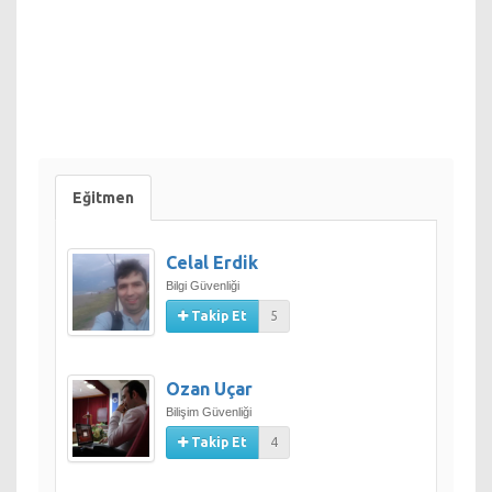
Orta
Kimler Katılmalı
Bu eğitim, IT güvenlik görevlileri, denetçiler, güvenlik
uzmanları, site yöneticileri ve ağ altyapı bütünlüğü
konusunda çalışmalar yapan herkes için önemli ölçüde yarar
sağlayacaktır.
Ön Gereksinimler
Eğitmen
YOK
Eğitim Süresi
Celal Erdik
5 Gün
Bilgi Güvenliği
Sertifika
Takip Et
5
Eğitime katılanlara, BGA tarafından katılım sertifikası
verilecektir.
Ozan Uçar
CEH sertifikasını almak için ECO-350 veya 312-50 kodu ile
Bilişim Güvenliği
bilenen CEH Sınavını geçmek gerekir. Sınav dili İngilizcedir ve
Takip Et
4
bu sınavda CEH adayları bir birinden zorlu 150 bilgi güvenliği
sorunu cevaplandırmaya çalışırlar. CEH sertifikasını alabilmek