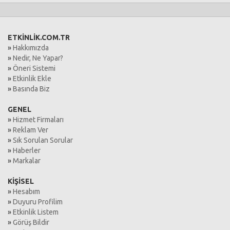
ETKİNLİK.COM.TR
»
Hakkımızda
»
Nedir, Ne Yapar?
»
Öneri Sistemi
»
Etkinlik Ekle
»
Basında Biz
GENEL
»
Hizmet Firmaları
»
Reklam Ver
»
Sık Sorulan Sorular
»
Haberler
»
Markalar
KİŞİSEL
»
Hesabım
»
Duyuru Profilim
»
Etkinlik Listem
»
Görüş Bildir