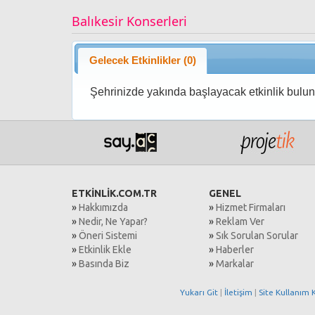
Balıkesir Konserleri
Gelecek Etkinlikler (0)
Şehrinizde yakında başlayacak etkinlik bulu
ETKİNLİK.COM.TR
GENEL
»
Hakkımızda
»
Hizmet Firmaları
»
Nedir, Ne Yapar?
»
Reklam Ver
»
Öneri Sistemi
»
Sık Sorulan Sorular
»
Etkinlik Ekle
»
Haberler
»
Basında Biz
»
Markalar
Yukarı Git
|
İletişim
|
Site Kullanım K