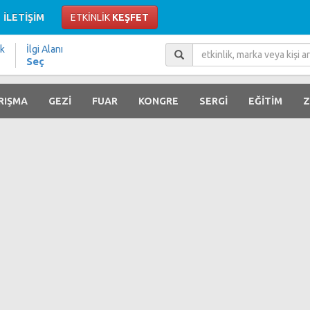
İLETİŞİM
ETKİNLİK
KEŞFET
ik
İlgi Alanı
Seç
RIŞMA
GEZİ
FUAR
KONGRE
SERGİ
EĞİTİM
Z