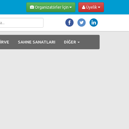
Organizatörler İçin
Üyelik
İRVE
SAHNE SANATLARI
DİĞER