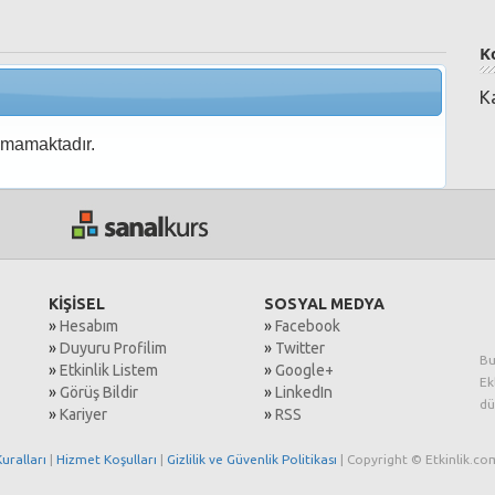
K
K
nmamaktadır.
KİŞİSEL
SOSYAL MEDYA
»
Hesabım
»
Facebook
»
Duyuru Profilim
»
Twitter
Bu
»
Etkinlik Listem
»
Google+
Ek
»
Görüş Bildir
»
LinkedIn
dü
»
Kariyer
»
RSS
uralları
|
Hizmet Koşulları
|
Gizlilik ve Güvenlik Politikası
| Copyright © Etkinlik.com