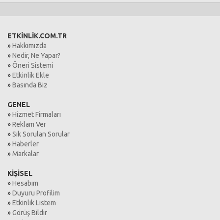
ETKİNLİK.COM.TR
»
Hakkımızda
»
Nedir, Ne Yapar?
»
Öneri Sistemi
»
Etkinlik Ekle
»
Basında Biz
GENEL
»
Hizmet Firmaları
»
Reklam Ver
»
Sık Sorulan Sorular
»
Haberler
»
Markalar
KİŞİSEL
»
Hesabım
»
Duyuru Profilim
»
Etkinlik Listem
»
Görüş Bildir