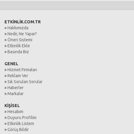
ETKİNLİK.COM.TR
»
Hakkımızda
»
Nedir, Ne Yapar?
»
Öneri Sistemi
»
Etkinlik Ekle
»
Basında Biz
GENEL
»
Hizmet Firmaları
»
Reklam Ver
»
Sık Sorulan Sorular
»
Haberler
»
Markalar
KİŞİSEL
»
Hesabım
»
Duyuru Profilim
»
Etkinlik Listem
»
Görüş Bildir