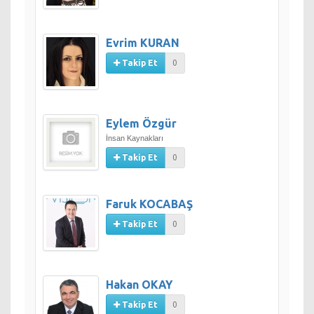
Evrim KURAN
Takip Et
0
Eylem Özgür
İnsan Kaynakları
Takip Et
0
Faruk KOCABAŞ
Takip Et
0
Hakan OKAY
Takip Et
0