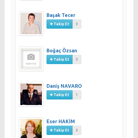
Başak Tecer
Takip Et
0
Boğaç Özsan
Takip Et
0
Daniş NAVARO
Takip Et
1
Eser HAKİM
Takip Et
0