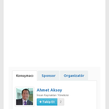
sosyal bir çevre oluşturarak iş dünyasında bağlantılarınızı
güçlendireceksiniz.
Konuşmacı
Sponsor
Organizatör
Ahmet Aksoy
İnsan Kaynakları Yöneticisi
Takip Et
2