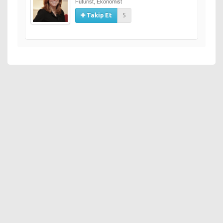
Fütürist, Ekonomist
Takip Et
5