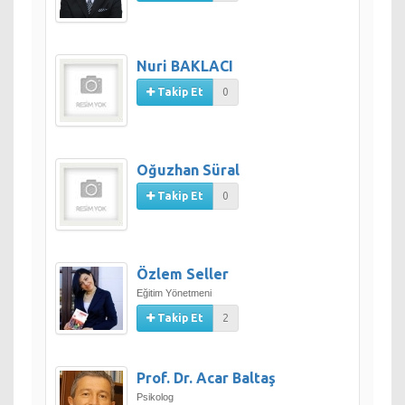
Nuri BAKLACI
Takip Et
0
Oğuzhan Süral
Takip Et
0
Özlem Seller
Eğitim Yönetmeni
Takip Et
2
Prof. Dr. Acar Baltaş
Psikolog