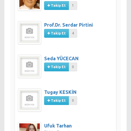
Takip Et
1
Prof.Dr. Serdar Pirtini
Takip Et
4
Seda YÜCECAN
Takip Et
0
Tugay KESKİN
Takip Et
0
Ufuk Tarhan