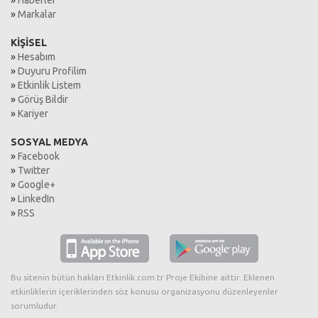
»
Haberler
»
Markalar
KİŞİSEL
»
Hesabım
»
Duyuru Profilim
»
Etkinlik Listem
»
Görüş Bildir
»
Kariyer
SOSYAL MEDYA
»
Facebook
»
Twitter
»
Google+
»
LinkedIn
»
RSS
Bu sitenin bütün hakları Etkinlik.com.tr Proje Ekibine aittir. Eklenen
etkinliklerin içeriklerinden söz konusu organizasyonu düzenleyenler
sorumludur.