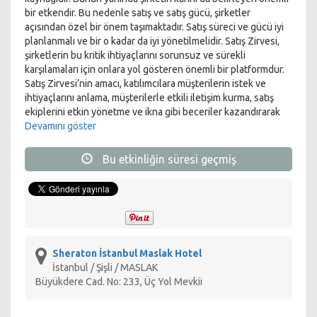
bir etkendir. Bu nedenle satış ve satış gücü, şirketler
açısından özel bir önem taşımaktadır. Satış süreci ve gücü iyi
planlanmalı ve bir o kadar da iyi yönetilmelidir. Satış Zirvesi,
şirketlerin bu kritik ihtiyaçlarını sorunsuz ve sürekli
karşılamaları için onlara yol gösteren önemli bir platformdur.
Satış Zirvesi’nin amacı, katılımcılara müşterilerin istek ve
ihtiyaçlarını anlama, müşterilerle etkili iletişim kurma, satış
ekiplerini etkin yönetme ve ikna gibi beceriler kazandırarak
kârlı bir satış yönetimi sağlamaktır. Ayrıca dinamik bir ortamda,
Devamını göster
satışla ilgili engin bilgi ve deneyimlerin paylaşıldığı, yeni
vizyonlar ve farklı bakış açılarının kazanıldığı bir platform
Bu etkinliğin süresi geçmiş
oluşturmaktır. Satış Zirvesi’nde Türkiye’nin önemli
şirketlerinin genel müdür ve genel müdür yardımcıları, satış
ve pazarlama yöneticileri, satış ve pazarlama alanında
kitapları bulunan otoriteler ve akademisyenlerden oluşan
otuzu aşkın konuşmacı, onlarca oturum ve iş dünyasıyla ilgili
önemli konular yer almaktadır.Satış Zirvesi ile yeni satış
teknikleri ve uygulamaları, müşterilerin istek ve ihtiyaçlarını
Sheraton İstanbul Maslak Hotel
anlama, etkili iletişim kurma, satış ekiplerini etkin yönetme ve
İstanbul / Şişli / MASLAK
ikna gibi önemli konularla ilgili bilgi ve beceriler
Büyükdere Cad. No: 233, Üç Yol Mevkii
kazanacaksınız. Ayrıca zirvede iş dünyası
profesyonellerinden oluşan zirve katılımcılarıyla tanışacak,