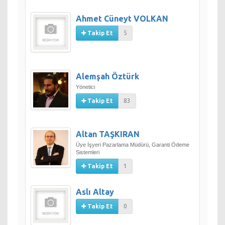
Ahmet Cüneyt VOLKAN
Takip Et
5
Alemşah Öztürk
Yönetici
Takip Et
83
Altan TAŞKIRAN
Üye İşyeri Pazarlama Müdürü, Garanti Ödeme
Sistemleri
Takip Et
1
Aslı Altay
Takip Et
0