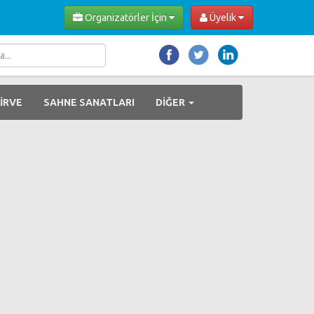
Organizatörler İçin
Üyelik
İRVE
SAHNE SANATLARI
DİĞER