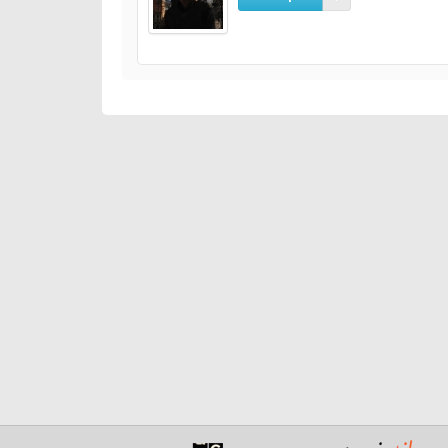
11:15-12:00 Aranan Adam Olmak
Kariyer.Net
12:00-13:00 ARA
13:15-14:15 Mikro Beden Dili Eğitimi ve Etkili İletişimin
ÖZDENAL
14:30-15:30 Devler Arasında Yerinizi Alın!
YANDEX
T
15:45-16:45 Kendinizi Fark Ettirin!-
Vodafone
İnsan 
17:00-18:00 Türkiye de Havacılığın Geldiği Nokta
TA