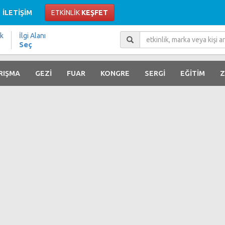
İLETİŞİM
ETKİNLİK
KEŞFET
ik
İlgi Alanı
Seç
RIŞMA
GEZİ
FUAR
KONGRE
SERGİ
EĞİTİM
Z