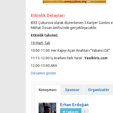
Etkinlik Detayları
IEEE Çukurova olarak düzenlenen 5.Kariyer Günleri et
Mithat Özsan Amfisi'nde gerçekleşecektir.
Etkinlik takvimi;
19 Mart- Salı
10:00-11:00 Her Kapıyı Açan Anahtar="Yabancı Dil"
D
11:15-12:00 İş Ararken Fark Yarat
Yenibiris.com
12:00-13:00 ARA
13:15-14:15 Nasıl Marka Olunur ?
Devamını göster
Fizy.com
CEO'su 
14:30-15:30 İçinizdeki Lideri Keşfedin!!
Sunar Mısır
15:45-16:45 Hayatına Yön Ver!!
Efes
Kariyer Yetene
Konuşmacı
Sponsor
Organizatör
17:00-18:00 Sosyal Konuk
"Semih SAYGINER"
20 Mart -Çarşamba
Erhan Erdoğan
10:00-11:00 Kendini Tanıtmakla Başlayabilirsin
Şeke
Takip Et
1