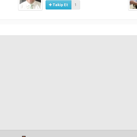
Takip Et
1
 Sırları -
Kişisel Gelişim Uzmanı, Eğitmen Yazar
Tuğba
ürkiye Ürün Müdürü ve Analist Erhan ERDOĞAN
Kaynakları
I
Stratejik Planlama Uzmanı- Özgür ÇİL