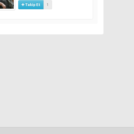
Takip Et
1