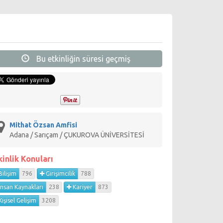
Bu etkinliğin süresi geçmiş
Mithat Özsan Amfisi
Adana / Sarıçam / ÇUKUROVA ÜNİVERSİTESİ
kinlik Konuları
ilişim
796
Girişimcilik
788
İnsan Kaynakları
238
Kariyer
873
işisel Gelişim
3208