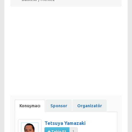
Production System” ve “Toyota WAY” konuları üzerine
sunumunu gerçekleştirecektir.Tetsuya YAMAZAKI, Toyota
Boshoku Türkiye'de Başkanlık görevini ve bir Türk firmasında
da Genel Müdürlük görevi yapmıştır. Tetsuya YAMAZAKI
bizzat, Toyota Üretim Sistemi’nin kurucusu Taiichi Ohno
Bey’in kendisinden TPS'i öğrenmiştir ve önemli baş
öğrencilerinden biri olduğu için değerli bir Yalın 6 Sigma
Yöneticisi’dir. Bizimle gerçekleştireceği sunumun konusu
"Taiichi Ohno'nun Kurduğu Toyota Kültürü"
olacaktır.Shell’den etkinliğe katılacak olan isim Yatırımlar
Müdürü Semih GENÇ’dir, kendisi Uzman Karakuşak Yalın 6
Sigma yöneticisidir ve oturumunda kendi sektörlerindeki TPS
ve Kaizen uygulamalarını bizimle paylaşacaktır.Yalçın
İPBÜKEN, 2002 yılı Haziran ayından itibaren Yalın Enstitü
Derneği’nin kurucusu ve Yönetim Kurulu Başkanı’dır. Yalçın
Bey, “Yalın Felsefe” konusu üzerine sunumunu
gerçekleştirecektir.
Konuşmacı
Sponsor
Organizatör
Mühendislik Mimarlık Fakültesi'nin 500 kişilik amfisinde
değerli hocalarımızın da katılımıyla 24 Ekim 2013 Perşembe
günü etkinlik gerçekleşecektir.
Tetsuya Yamazaki
Takip Et
1