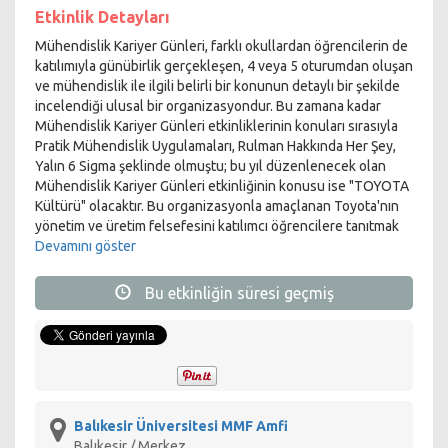
Etkinlik Detayları
Mühendislik Kariyer Günleri, farklı okullardan öğrencilerin de
katılımıyla günübirlik gerçekleşen, 4 veya 5 oturumdan oluşan
ve mühendislik ile ilgili belirli bir konunun detaylı bir şekilde
incelendiği ulusal bir organizasyondur. Bu zamana kadar
Mühendislik Kariyer Günleri etkinliklerinin konuları sırasıyla
Pratik Mühendislik Uygulamaları, Rulman Hakkında Her Şey,
Yalın 6 Sigma şeklinde olmuştu; bu yıl düzenlenecek olan
Mühendislik Kariyer Günleri etkinliğinin konusu ise "TOYOTA
Kültürü" olacaktır. Bu organizasyonla amaçlanan Toyota'nın
yönetim ve üretim felsefesini katılımcı öğrencilere tanıtmak
ve farklı firmaların da katılımıyla her sektörde bu kültür
Devamını göster
anlayışının başarının anahtarı olduğunu
göstermektir.Etkinliğimizin katılımcı firmaları; TOYOTA
Bu etkinliğin süresi geçmiş
Türkiye ve SHELL’dir, TOYOTA Boshoku’nun Türkiye’deki
Başkanlığı'nı yapmış olan Tetsuya YAMAZAKI ve Yalın Enstitü
Derneği Yönetim Kurulu Başkanı Yalçın İPBÜKEN etkinliğe
konuşmacı olarak katılacaklardır.
Konuşmacılarımız;
TOYOTA Türkiye’den etkinliğe katılacak isim Montaj Fabrikası
Balıkesir Üniversitesi MMF Amfi
Müdür Yardımcısı Önder SÜTÇÜ’dür. Önder Bey, “Toyota
Balıkesir / Merkez