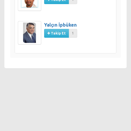
Yalçın İpbüken
Takip Et
1