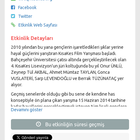
Facebook
Twitter
Etkinlik Web Sayfası
Etkinlik Detayları
2010 yılından bu yana gençlerin işaretledikleri şıklar yerine
hayal güçlerini yarıştıran KısaKes Film Yarışması başladı.
Bahçeşehir Üniversitesi çatısı altında gerçekleştirilecek olan
4. KısaKes Lisevizyon'un jüri koltuğunda bu yıl Onur ÜNLÜ,
Zeynep Tül AKBAL, Ahmet Mümtaz TAYLAN, Gonca
VUSLATERİ, Sarp LEVENDOĞLU ve Berrak TÜZÜNATAÇ yer
alıyor.
Geçmiş senelerde olduğu gibi bu sene de kendine has
konseptiyle ön plana çıkan yarışma 15 Haziran 2014 tarihine
kadar hayallerini gerçekleştirmek isteyen tüm liseli gençlere
Devamını göster
açık.
12 Temmuz 2014 tarihinde gerçekleştirilecek olan ödül
Bu etkinliğin süresi geçmiş
töreninde KısaKes, en iyi kısa film yönetmenlerini yurtdışı
eğitimi ve birbirinden değerli teknik ekipmanlarla