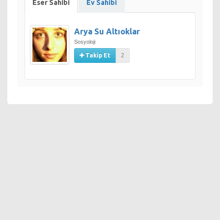
Eser Sahibi
Ev Sahibi
Arya Su Altıoklar
Sosyoloji
Takip Et
2