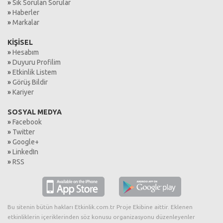
»
Sık Sorulan Sorular
»
Haberler
»
Markalar
KİŞİSEL
»
Hesabım
»
Duyuru Profilim
»
Etkinlik Listem
»
Görüş Bildir
»
Kariyer
SOSYAL MEDYA
»
Facebook
»
Twitter
»
Google+
»
LinkedIn
»
RSS
Bu sitenin bütün hakları Etkinlik.com.tr Proje Ekibine aittir. Eklenen
etkinliklerin içeriklerinden söz konusu organizasyonu düzenleyenler