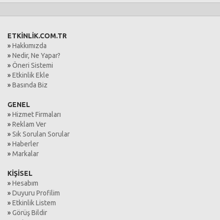
ETKİNLİK.COM.TR
»
Hakkımızda
»
Nedir, Ne Yapar?
»
Öneri Sistemi
»
Etkinlik Ekle
»
Basında Biz
GENEL
»
Hizmet Firmaları
»
Reklam Ver
»
Sık Sorulan Sorular
»
Haberler
»
Markalar
KİŞİSEL
»
Hesabım
»
Duyuru Profilim
»
Etkinlik Listem
»
Görüş Bildir